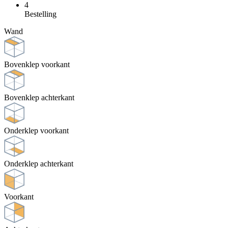
4
Bestelling
Wand
Bovenklep voorkant
Bovenklep achterkant
Onderklep voorkant
Onderklep achterkant
Voorkant